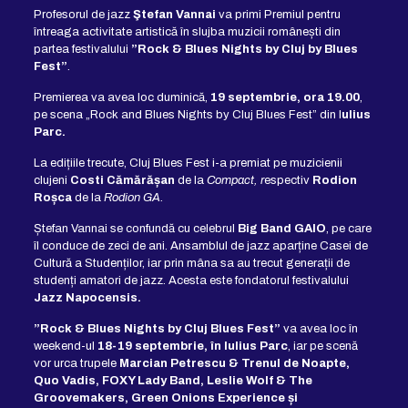
Profesorul de jazz
Ştefan Vannai
va primi Premiul pentru
întreaga activitate artistică în slujba muzicii românești din
partea festivalului
”Rock & Blues Nights by Cluj by Blues
Fest”
.
Premierea va avea loc duminică,
19 septembrie, ora 19.00
,
pe scena „Rock and Blues Nights by Cluj Blues Fest” din I
ulius
Parc.
La edițiile trecute, Cluj Blues Fest i-a premiat pe muzicienii
clujeni
Costi Cămărășan
de la
Compact, r
espectiv
Rodion
Roșca
de la
Rodion GA.
Ștefan Vannai se confundă cu celebrul
Big Band GAIO
, pe care
îl conduce de zeci de ani. Ansamblul de jazz aparține Casei de
Cultură a Studenților, iar prin mâna sa au trecut generații de
studenți amatori de jazz. Acesta este fondatorul festivalului
Jazz Napocensis.
”Rock & Blues Nights by Cluj Blues Fest”
va avea loc în
weekend-ul
18-19 septembrie, în Iulius Parc
, iar pe scenă
vor urca trupele
Marcian Petrescu & Trenul de Noapte,
Quo Vadis, FOXY Lady Band, Leslie Wolf & The
Groovemakers, Green Onions Experience și